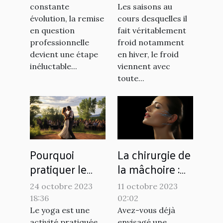
soi ?
processus et
Les saisons au
constante
avantages
cours desquelles il
évolution, la remise
fait véritablement
en question
froid notamment
professionnelle
en hiver, le froid
devient une étape
viennent avec
inéluctable...
toute...
Pourquoi
La chirurgie de
pratiquer le
la mâchoire :
yoga ?
une alternative
24 octobre 2023
11 octobre 2023
au
18:36
02:02
renforcement
Le yoga est une
Avez-vous déjà
activité pratiquée
envisagé une