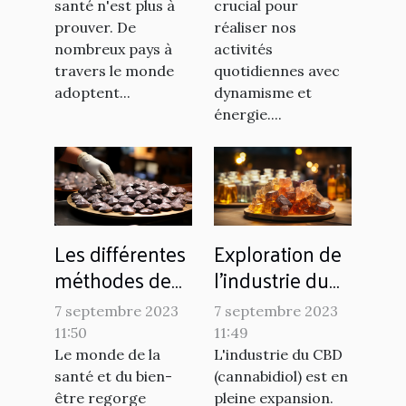
santé n'est plus à
crucial pour
pour lutter
prouver. De
réaliser nos
contre les
nombreux pays à
activités
maladies
travers le monde
quotidiennes avec
chroniques
adoptent...
dynamisme et
énergie....
Les différentes
Exploration de
méthodes de
l'industrie du
production de
CBD : un
7 septembre 2023
7 septembre 2023
l'argent
aperçu du
11:50
11:49
colloïdal
marché des
Le monde de la
L'industrie du CBD
résines et du
santé et du bien-
(cannabidiol) est en
être regorge
pleine expansion.