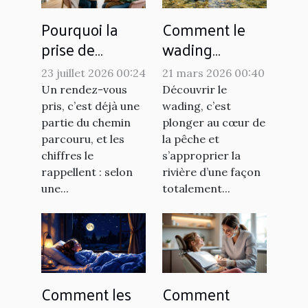
Pourquoi la
Comment le
prise de
wading
rendez-vous
améliore-t-il
23 juillet 2026 00:24
21 mars 2026 00:40
pèse-t-elle
l'expérience de
Un rendez-vous
Découvrir le
autant dans la
pêche ?
pris, c’est déjà une
wading, c’est
réussite d’une
partie du chemin
plonger au cœur de
parcouru, et les
la pêche et
consultation ?
chiffres le
s’approprier la
rappellent : selon
rivière d’une façon
une...
totalement...
Comment les
Comment