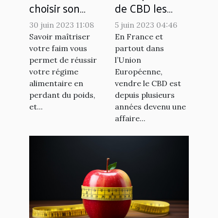
choisir son
de CBD les
coupe faim ?
plus fiables en
30 juin 2023 11:08
5 juin 2023 04:46
France
Savoir maîtriser
En France et
votre faim vous
partout dans
permet de réussir
l’Union
votre régime
Européenne,
alimentaire en
vendre le CBD est
perdant du poids,
depuis plusieurs
et...
années devenu une
affaire...