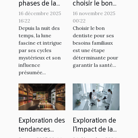
phases de la
choisir le bon
lune affectent-
dentiste pour
16 décembre 2025
16 novembre 2025
elles nos
vos besoins
16:22
00:22
habitudes de
familiaux ?
Depuis la nuit des
Choisir le bon
sommeil ?
temps, la lune
dentiste pour ses
fascine et intrigue
besoins familiaux
par ses cycles
est une étape
mystérieux et son
déterminante pour
influence
garantir la santé...
présumée...
Exploration des
Exploration de
tendances
l'impact de la
actuelles du
fusion des