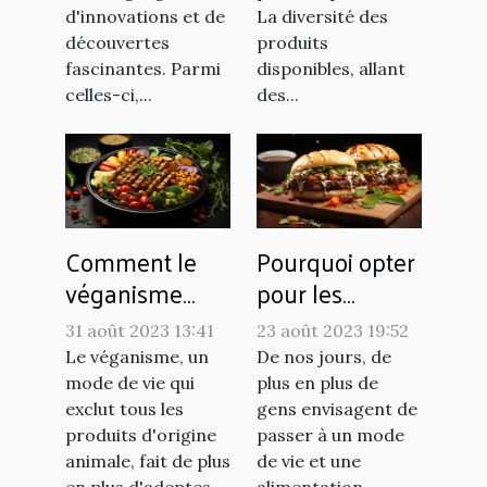
hash
d'innovations et de
La diversité des
découvertes
produits
fascinantes. Parmi
disponibles, allant
celles-ci,...
des...
Comment le
Pourquoi opter
véganisme
pour les
influence le
recettes vegan
31 août 2023 13:41
23 août 2023 19:52
marché de
?
Le véganisme, un
De nos jours, de
l'alimentation
mode de vie qui
plus en plus de
exclut tous les
gens envisagent de
produits d'origine
passer à un mode
animale, fait de plus
de vie et une
en plus d'adeptes...
alimentation