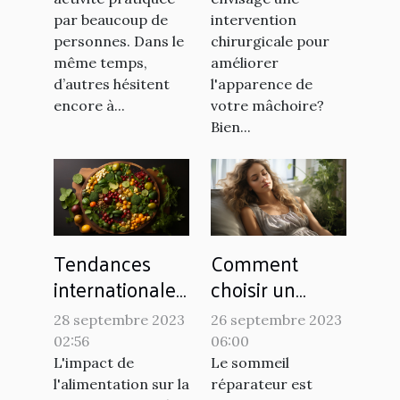
naturel ?
par beaucoup de
intervention
personnes. Dans le
chirurgicale pour
même temps,
améliorer
d’autres hésitent
l'apparence de
encore à...
votre mâchoire?
Bien...
Tendances
Comment
internationales
choisir un
: comment
matelas
28 septembre 2023
26 septembre 2023
différents pays
hybride pour
02:56
06:00
utilisent
un sommeil
L'impact de
Le sommeil
l'alimentation
réparateur
l'alimentation sur la
réparateur est