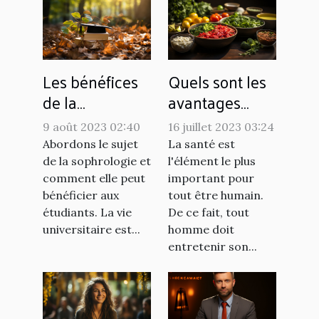
Les bénéfices
Quels sont les
de la
avantages
sophrologie
d'avoir une
9 août 2023 02:40
16 juillet 2023 03:24
pour les
alimentation
Abordons le sujet
La santé est
étudiants
saine ?
de la sophrologie et
l'élément le plus
comment elle peut
important pour
bénéficier aux
tout être humain.
étudiants. La vie
De ce fait, tout
universitaire est...
homme doit
entretenir son...