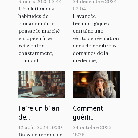
9 mars 2025 02:44
24 décembre 2024
marché du
technologies
L'évolution des
02:04
snus sans
dans
habitudes de
L’avancée
tabac en
l'orthopédie et
consommation
technologique a
pousse le marché
entraîné une
Europe
la podologie
européen à se
véritable révolution
réinventer
dans de nombreux
constamment,
domaines de la
donnant...
médecine,...
Comment
Faire un bilan
guérir
de
rapidement la
compétences à
24 octobre 2023
12 août 2024 19:30
grippe chez
distance :
18:36
Dans un monde en