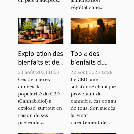
végétalienne...
Exploration des
Top 4 des
bienfaits et des
bienfaits du
utilisations du
CBD
23 août 2023 11:53
22 août 2023 12:28
CBD
Ces dernières
Le CBD, une
années, la
substance chimique
popularité du CBD
provenant du
(Cannabidiol) a
cannabis, est connu
explosé, surtout en
de tous. Son succès
raison de ses
lui vient
prétendus...
directement de...