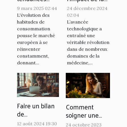
actuelles du
fusion des
9 mars 2025 02:44
24 décembre 2024
marché du
technologies
L'évolution des
02:04
snus sans
dans
habitudes de
L’avancée
tabac en
l'orthopédie et
consommation
technologique a
pousse le marché
entraîné une
Europe
la podologie
européen à se
véritable révolution
réinventer
dans de nombreux
constamment,
domaines de la
donnant...
médecine,...
Faire un bilan
Comment
de
soigner une
compétences
sinusite
12 août 2024 19:30
24 octobre 2023