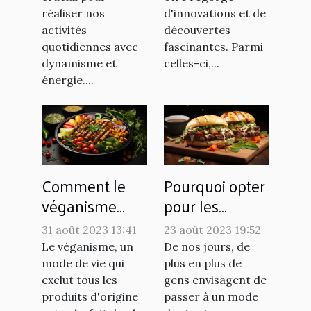
réaliser nos
d'innovations et de
activités
découvertes
quotidiennes avec
fascinantes. Parmi
dynamisme et
celles-ci,...
énergie....
Comment le
Pourquoi opter
véganisme
pour les
influence le
recettes vegan
31 août 2023 13:41
23 août 2023 19:52
marché de
?
Le véganisme, un
De nos jours, de
l'alimentation
mode de vie qui
plus en plus de
exclut tous les
gens envisagent de
produits d'origine
passer à un mode