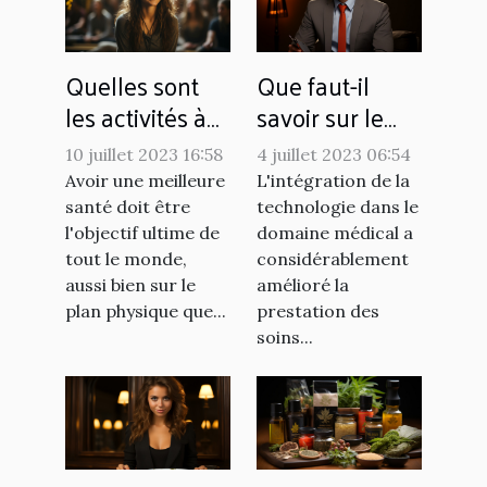
Quelles sont
Que faut-il
les activités à
savoir sur le
pratiquer pour
télésecrétariat
10 juillet 2023 16:58
4 juillet 2023 06:54
favoriser le
médical
Avoir une meilleure
L'intégration de la
bien-être au
santé doit être
technologie dans le
quotidien ?
l'objectif ultime de
domaine médical a
tout le monde,
considérablement
aussi bien sur le
amélioré la
plan physique que...
prestation des
soins...