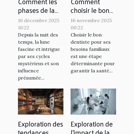
Comment les
Comment
phases de la
choisir le bon
lune affectent-
dentiste pour
16 décembre 2025
16 novembre 2025
elles nos
vos besoins
16:22
00:22
habitudes de
familiaux ?
Depuis la nuit des
Choisir le bon
sommeil ?
temps, la lune
dentiste pour ses
fascine et intrigue
besoins familiaux
par ses cycles
est une étape
mystérieux et son
déterminante pour
influence
garantir la santé...
présumée...
Exploration des
Exploration de
tendances
l'impact de la