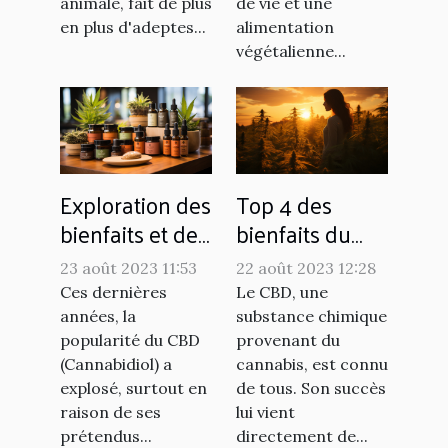
animale, fait de plus
de vie et une
en plus d'adeptes...
alimentation
végétalienne...
Exploration des
Top 4 des
bienfaits et des
bienfaits du
utilisations du
CBD
23 août 2023 11:53
22 août 2023 12:28
CBD
Ces dernières
Le CBD, une
années, la
substance chimique
popularité du CBD
provenant du
(Cannabidiol) a
cannabis, est connu
explosé, surtout en
de tous. Son succès
raison de ses
lui vient
prétendus...
directement de...