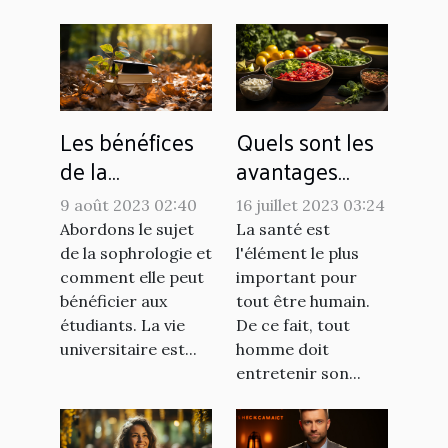
Les bénéfices
Quels sont les
de la
avantages
sophrologie
d'avoir une
9 août 2023 02:40
16 juillet 2023 03:24
pour les
alimentation
Abordons le sujet
La santé est
étudiants
saine ?
de la sophrologie et
l'élément le plus
comment elle peut
important pour
bénéficier aux
tout être humain.
étudiants. La vie
De ce fait, tout
universitaire est...
homme doit
entretenir son...