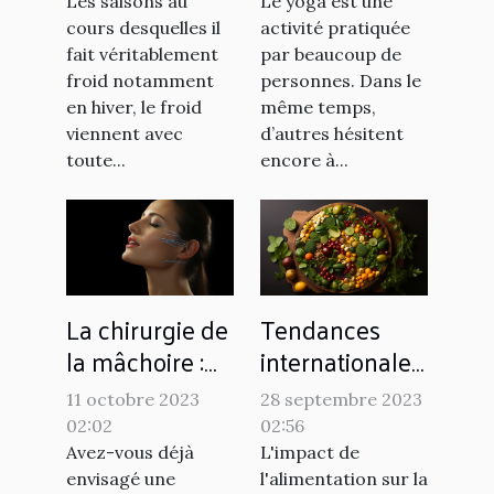
soi ?
Les saisons au
Le yoga est une
cours desquelles il
activité pratiquée
fait véritablement
par beaucoup de
froid notamment
personnes. Dans le
en hiver, le froid
même temps,
viennent avec
d’autres hésitent
toute...
encore à...
La chirurgie de
Tendances
la mâchoire :
internationales
une alternative
: comment
11 octobre 2023
28 septembre 2023
au
différents pays
02:02
02:56
renforcement
utilisent
Avez-vous déjà
L'impact de
naturel ?
l'alimentation
envisagé une
l'alimentation sur la