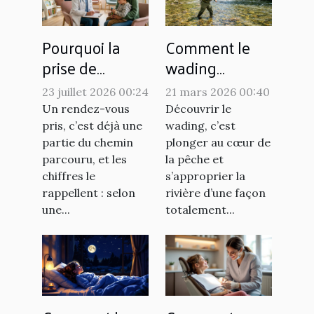
Pourquoi la
Comment le
prise de
wading
rendez-vous
améliore-t-il
23 juillet 2026 00:24
21 mars 2026 00:40
pèse-t-elle
l'expérience de
Un rendez-vous
Découvrir le
autant dans la
pêche ?
pris, c’est déjà une
wading, c’est
réussite d’une
partie du chemin
plonger au cœur de
parcouru, et les
la pêche et
consultation ?
chiffres le
s’approprier la
rappellent : selon
rivière d’une façon
une...
totalement...