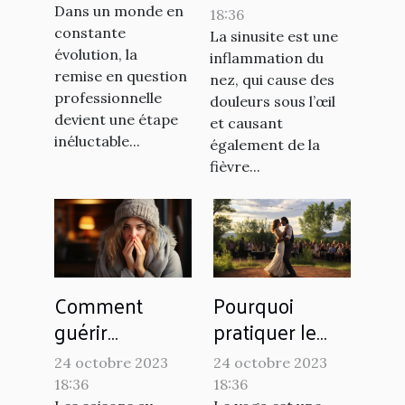
à distance :
naturellement ?
Dans un monde en
18:36
processus et
constante
La sinusite est une
avantages
évolution, la
inflammation du
remise en question
nez, qui cause des
professionnelle
douleurs sous l’œil
devient une étape
et causant
inéluctable...
également de la
fièvre...
Comment
Pourquoi
guérir
pratiquer le
rapidement la
yoga ?
24 octobre 2023
24 octobre 2023
grippe chez
18:36
18:36