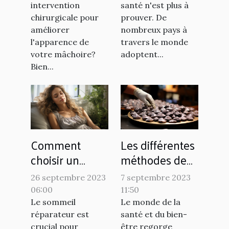
intervention
santé n'est plus à
pour lutter
chirurgicale pour
prouver. De
contre les
améliorer
nombreux pays à
maladies
l'apparence de
travers le monde
chroniques
votre mâchoire?
adoptent...
Bien...
Comment
Les différentes
choisir un
méthodes de
matelas
production de
26 septembre 2023
7 septembre 2023
hybride pour
l'argent
06:00
11:50
un sommeil
colloïdal
Le sommeil
Le monde de la
réparateur
réparateur est
santé et du bien-
crucial pour
être regorge