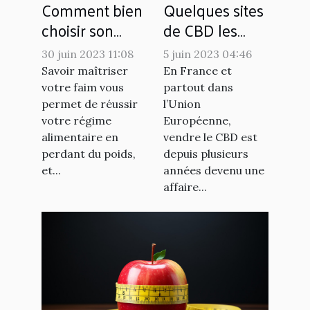
Comment bien
Quelques sites
choisir son
de CBD les
coupe faim ?
plus fiables en
30 juin 2023 11:08
5 juin 2023 04:46
France
Savoir maîtriser
En France et
votre faim vous
partout dans
permet de réussir
l’Union
votre régime
Européenne,
alimentaire en
vendre le CBD est
perdant du poids,
depuis plusieurs
et...
années devenu une
affaire...