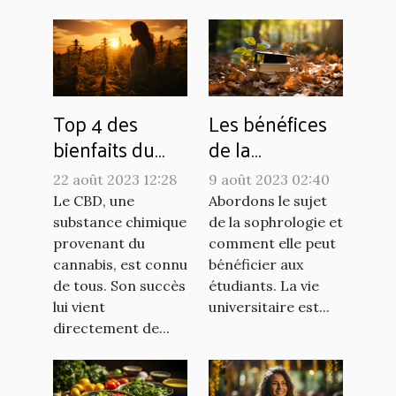
Top 4 des
Les bénéfices
bienfaits du
de la
CBD
sophrologie
22 août 2023 12:28
9 août 2023 02:40
pour les
Le CBD, une
Abordons le sujet
étudiants
substance chimique
de la sophrologie et
provenant du
comment elle peut
cannabis, est connu
bénéficier aux
de tous. Son succès
étudiants. La vie
lui vient
universitaire est...
directement de...