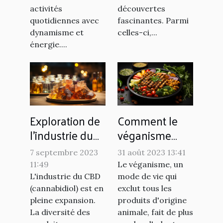
activités
découvertes
quotidiennes avec
fascinantes. Parmi
dynamisme et
celles-ci,...
énergie....
Exploration de
Comment le
l'industrie du
véganisme
CBD : un
influence le
7 septembre 2023
31 août 2023 13:41
aperçu du
marché de
11:49
Le véganisme, un
marché des
l'alimentation
L'industrie du CBD
mode de vie qui
résines et du
(cannabidiol) est en
exclut tous les
pleine expansion.
produits d'origine
hash
La diversité des
animale, fait de plus