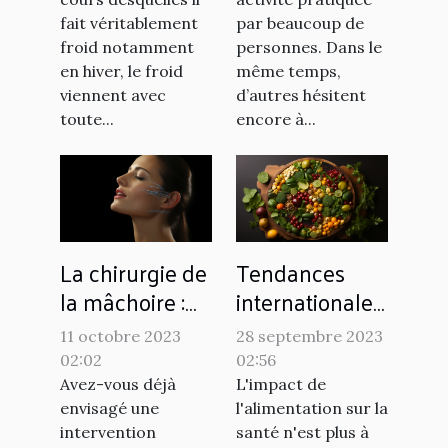
fait véritablement
par beaucoup de
froid notamment
personnes. Dans le
en hiver, le froid
même temps,
viennent avec
d’autres hésitent
toute...
encore à...
La chirurgie de
Tendances
la mâchoire :
internationales
une alternative
: comment
11 octobre 2023
28 septembre 2023
au
différents pays
02:02
02:56
renforcement
utilisent
Avez-vous déjà
L'impact de
naturel ?
l'alimentation
envisagé une
l'alimentation sur la
intervention
santé n'est plus à
pour lutter