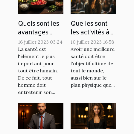
Quels sont les
Quelles sont
avantages
les activités à
d'avoir une
pratiquer pour
16 juillet 2023 03:24
10 juillet 2023 16:58
alimentation
favoriser le
La santé est
Avoir une meilleure
saine ?
bien-être au
l'élément le plus
santé doit être
quotidien ?
important pour
l'objectif ultime de
tout être humain.
tout le monde,
De ce fait, tout
aussi bien sur le
homme doit
plan physique que...
entretenir son...