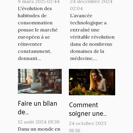
9 mars 2025 02:44
24 décembre 2024
marché du
technologies
L'évolution des
02:04
snus sans
dans
habitudes de
L’avancée
tabac en
l'orthopédie et
consommation
technologique a
pousse le marché
entraîné une
Europe
la podologie
européen à se
véritable révolution
réinventer
dans de nombreux
constamment,
domaines de la
donnant...
médecine,...
Faire un bilan
Comment
de
soigner une
compétences
sinusite
12 août 2024 19:30
24 octobre 2023
à distance :
naturellement ?
Dans un monde en
18:36