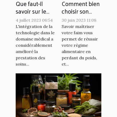
Que faut-il
Comment bien
savoir sur le
choisir son
télésecrétariat
coupe faim ?
4 juillet 2023 06:54
30 juin 2023 11:08
médical
L'intégration de la
Savoir maîtriser
technologie dans le
votre faim vous
domaine médical a
permet de réussir
considérablement
votre régime
amélioré la
alimentaire en
prestation des
perdant du poids,
soins...
et...