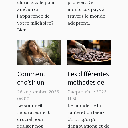
chirurgicale pour
prouver. De
contre les
améliorer
nombreux pays à
maladies
l'apparence de
travers le monde
chroniques
votre mâchoire?
adoptent...
Bien...
Comment
Les différentes
choisir un
méthodes de
matelas
production de
26 septembre 2023
7 septembre 2023
hybride pour
l'argent
06:00
11:50
un sommeil
colloïdal
Le sommeil
Le monde de la
réparateur
réparateur est
santé et du bien-
crucial pour
être regorge
réaliser nos
d'innovations et de