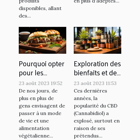
produits
en plus d'adeptes...
disponibles, allant
des...
Pourquoi opter
Exploration des
pour les
bienfaits et des
recettes vegan
utilisations du
23 août 2023 19:52
23 août 2023 11:53
?
CBD
De nos jours, de
Ces dernières
plus en plus de
années, la
gens envisagent de
popularité du CBD
passer à un mode
(Cannabidiol) a
de vie et une
explosé, surtout en
alimentation
raison de ses
végétalienne...
prétendus...