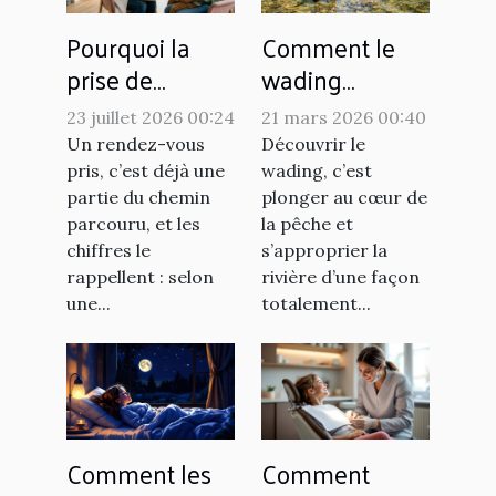
Pourquoi la
Comment le
prise de
wading
rendez-vous
améliore-t-il
23 juillet 2026 00:24
21 mars 2026 00:40
pèse-t-elle
l'expérience de
Un rendez-vous
Découvrir le
autant dans la
pêche ?
pris, c’est déjà une
wading, c’est
réussite d’une
partie du chemin
plonger au cœur de
parcouru, et les
la pêche et
consultation ?
chiffres le
s’approprier la
rappellent : selon
rivière d’une façon
une...
totalement...
Comment les
Comment