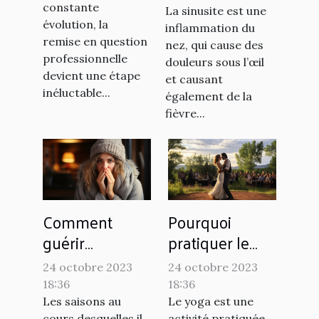
processus et
constante
La sinusite est une
avantages
évolution, la
inflammation du
remise en question
nez, qui cause des
professionnelle
douleurs sous l’œil
devient une étape
et causant
inéluctable...
également de la
fièvre...
Comment
Pourquoi
guérir
pratiquer le
rapidement la
yoga ?
24 octobre 2023
24 octobre 2023
grippe chez
18:36
18:36
soi ?
Les saisons au
Le yoga est une
cours desquelles il
activité pratiquée