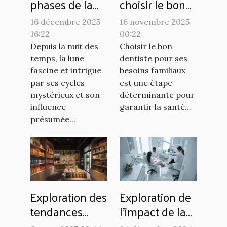
phases de la
choisir le bon
lune affectent-
dentiste pour
16 décembre 2025
16 novembre 2025
elles nos
vos besoins
16:22
00:22
habitudes de
familiaux ?
Depuis la nuit des
Choisir le bon
sommeil ?
temps, la lune
dentiste pour ses
fascine et intrigue
besoins familiaux
par ses cycles
est une étape
mystérieux et son
déterminante pour
influence
garantir la santé...
présumée...
Exploration des
Exploration de
tendances
l'impact de la
actuelles du
fusion des