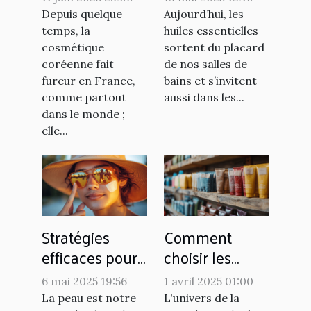
coréenne et
essentielle
Depuis quelque
Aujourd’hui, les
vegan en
vasodilatatrice
temps, la
huiles essentielles
France
?
cosmétique
sortent du placard
coréenne fait
de nos salles de
fureur en France,
bains et s’invitent
comme partout
aussi dans les...
dans le monde ;
elle...
Stratégies
Comment
efficaces pour
choisir les
protéger la
meilleurs
6 mai 2025 19:56
1 avril 2025 01:00
peau contre les
shampoings
La peau est notre
L'univers de la