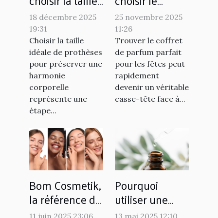
choisir la taille
choisir le
idéale de
coffret de
18 décembre 2025
25 novembre 2025
prothèses pour
parfum idéal
19:31
11:26
une harmonie
pour les fêtes ?
Choisir la taille
Trouver le coffret
corporelle ?
idéale de prothèses
de parfum parfait
pour préserver une
pour les fêtes peut
harmonie
rapidement
corporelle
devenir un véritable
représente une
casse-tête face à...
étape...
Bom Cosmetik,
Pourquoi
la référence de
utiliser une
la cosmétique
huile
11 juin 2025 23:06
13 mai 2025 12:10