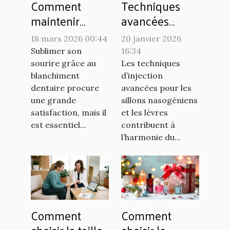
Comment
Techniques
maintenir
avancées
l'éclat de vos
d'injection pour
18 mars 2026 00:44
20 janvier 2026
dents après un
les sillons
Sublimer son
16:34
blanchiment ?
nasogéniens et
sourire grâce au
Les techniques
les lèvres
blanchiment
d’injection
dentaire procure
avancées pour les
une grande
sillons nasogéniens
satisfaction, mais il
et les lèvres
est essentiel...
contribuent à
l’harmonie du...
Comment
Comment