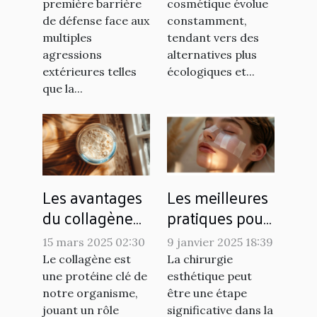
agressions
solides pour
première barrière
cosmétique évolue
externes
votre boutique
de défense face aux
constamment,
multiples
tendant vers des
agressions
alternatives plus
extérieures telles
écologiques et...
que la...
Les avantages
Les meilleures
du collagène
pratiques pour
marin
un
15 mars 2025 02:30
9 janvier 2025 18:39
hydrolysé pour
rétablissement
Le collagène est
La chirurgie
la peau
rapide après
une protéine clé de
esthétique peut
une chirurgie
notre organisme,
être une étape
jouant un rôle
significative dans la