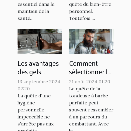
esthétique
essentiel dans le
quête du bien-être
maintien de la
personnel.
santé...
Toutefois,...
Les avantages
Comment
des gels
sélectionner la
d'hygiène
tondeuse à
13 septembre 2024
21 août 2024 01:20
intime pour
barbe idéale
02:20
La quête de la
hommes
pour vos
La quête d'une
tondeuse à barbe
besoins
hygiène
parfaite peut
personnelle
souvent ressembler
impeccable ne
à un parcours du
s'arrête pas aux
combattant. Avec
produits
la...