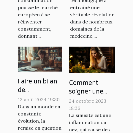
tabac en
l'orthopédie et
consommation
technologique a
pousse le marché
entraîné une
Europe
la podologie
européen à se
véritable révolution
réinventer
dans de nombreux
constamment,
domaines de la
donnant...
médecine,...
Faire un bilan
Comment
de
soigner une
compétences
sinusite
12 août 2024 19:30
24 octobre 2023
à distance :
naturellement ?
Dans un monde en
18:36
processus et
constante
La sinusite est une
avantages
évolution, la
inflammation du
remise en question
nez, qui cause des