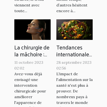
viennent avec
d’autres hésitent
toute...
encore à...
La chirurgie de
Tendances
la mâchoire :
internationales
une alternative
: comment
11 octobre 2023
28 septembre 2023
au
différents pays
02:02
02:56
renforcement
utilisent
Avez-vous déjà
L'impact de
naturel ?
l'alimentation
envisagé une
l'alimentation sur la
intervention
santé n'est plus à
pour lutter
chirurgicale pour
prouver. De
contre les
améliorer
nombreux pays à
maladies
l'apparence de
travers le monde