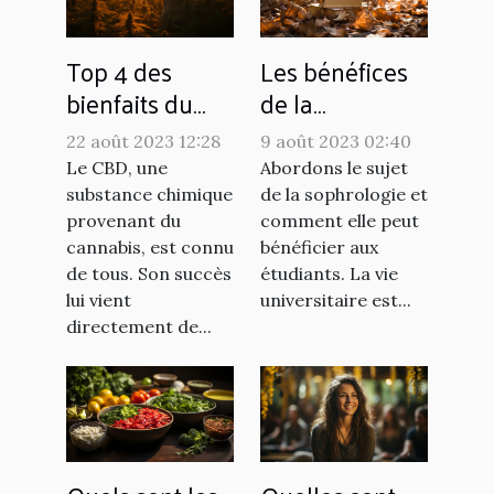
Top 4 des
Les bénéfices
bienfaits du
de la
CBD
sophrologie
22 août 2023 12:28
9 août 2023 02:40
pour les
Le CBD, une
Abordons le sujet
étudiants
substance chimique
de la sophrologie et
provenant du
comment elle peut
cannabis, est connu
bénéficier aux
de tous. Son succès
étudiants. La vie
lui vient
universitaire est...
directement de...