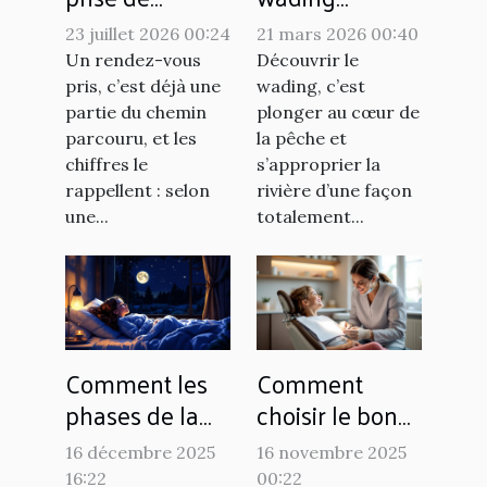
rendez-vous
améliore-t-il
23 juillet 2026 00:24
21 mars 2026 00:40
pèse-t-elle
l'expérience de
Un rendez-vous
Découvrir le
autant dans la
pêche ?
pris, c’est déjà une
wading, c’est
réussite d’une
partie du chemin
plonger au cœur de
parcouru, et les
la pêche et
consultation ?
chiffres le
s’approprier la
rappellent : selon
rivière d’une façon
une...
totalement...
Comment les
Comment
phases de la
choisir le bon
lune affectent-
dentiste pour
16 décembre 2025
16 novembre 2025
elles nos
vos besoins
16:22
00:22