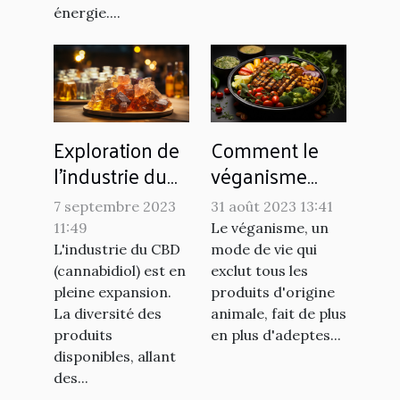
énergie....
Exploration de
Comment le
l'industrie du
véganisme
CBD : un
influence le
7 septembre 2023
31 août 2023 13:41
aperçu du
marché de
11:49
Le véganisme, un
marché des
l'alimentation
L'industrie du CBD
mode de vie qui
résines et du
(cannabidiol) est en
exclut tous les
pleine expansion.
produits d'origine
hash
La diversité des
animale, fait de plus
produits
en plus d'adeptes...
disponibles, allant
des...