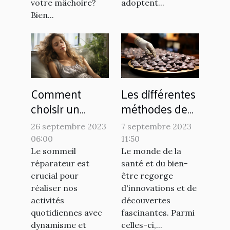
chroniques
votre mâchoire?
adoptent...
Bien...
Comment
Les différentes
choisir un
méthodes de
matelas
production de
26 septembre 2023
7 septembre 2023
hybride pour
l'argent
06:00
11:50
un sommeil
colloïdal
Le sommeil
Le monde de la
réparateur
réparateur est
santé et du bien-
crucial pour
être regorge
réaliser nos
d'innovations et de
activités
découvertes
quotidiennes avec
fascinantes. Parmi
dynamisme et
celles-ci,...