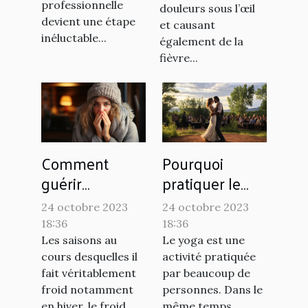
professionnelle
douleurs sous l’œil
devient une étape
et causant
inéluctable...
également de la
fièvre...
Comment
Pourquoi
guérir
pratiquer le
rapidement la
yoga ?
24 octobre 2023
24 octobre 2023
grippe chez
18:36
18:36
soi ?
Les saisons au
Le yoga est une
cours desquelles il
activité pratiquée
fait véritablement
par beaucoup de
froid notamment
personnes. Dans le
en hiver, le froid
même temps,