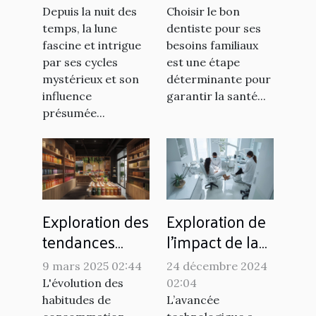
habitudes de
familiaux ?
Depuis la nuit des
Choisir le bon
sommeil ?
temps, la lune
dentiste pour ses
fascine et intrigue
besoins familiaux
par ses cycles
est une étape
mystérieux et son
déterminante pour
influence
garantir la santé...
présumée...
Exploration des
Exploration de
tendances
l'impact de la
actuelles du
fusion des
9 mars 2025 02:44
24 décembre 2024
marché du
technologies
L'évolution des
02:04
snus sans
dans
habitudes de
L’avancée