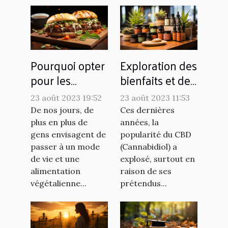
Pourquoi opter
Exploration des
pour les
bienfaits et des
recettes vegan
utilisations du
23 août 2023 19:52
23 août 2023 11:53
?
CBD
De nos jours, de
Ces dernières
plus en plus de
années, la
gens envisagent de
popularité du CBD
passer à un mode
(Cannabidiol) a
de vie et une
explosé, surtout en
alimentation
raison de ses
végétalienne...
prétendus...