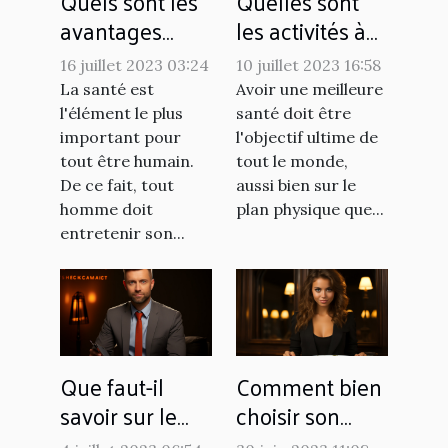
Quels sont les
Quelles sont
avantages
les activités à
d'avoir une
pratiquer pour
16 juillet 2023 03:24
10 juillet 2023 16:58
alimentation
favoriser le
La santé est
Avoir une meilleure
saine ?
bien-être au
l'élément le plus
santé doit être
quotidien ?
important pour
l'objectif ultime de
tout être humain.
tout le monde,
De ce fait, tout
aussi bien sur le
homme doit
plan physique que...
entretenir son...
Que faut-il
Comment bien
savoir sur le
choisir son
télésecrétariat
coupe faim ?