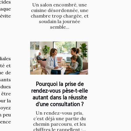
cides
Un salon encombré, une
haque
cuisine désordonnée, une
chambre trop chargée, et
évite
soudain la journée
semble...
iales
té et
ue de
sants
Pourquoi la prise de
 dues
rendez-vous pèse-t-elle
 être
autant dans la réussite
ur la
d’une consultation ?
soyez
Un rendez-vous pris,
n peu
c’est déjà une partie du
rence
chemin parcouru, et les
chiffres le rappellent :...