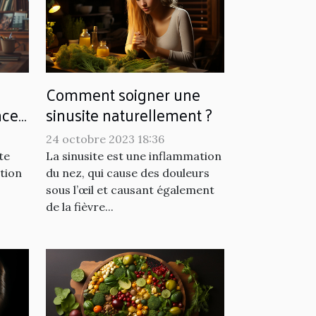
Comment soigner une
sinusite naturellement ?
ce :
es
24 octobre 2023 18:36
La sinusite est une inflammation
te
du nez, qui cause des douleurs
stion
sous l’œil et causant également
de la fièvre...