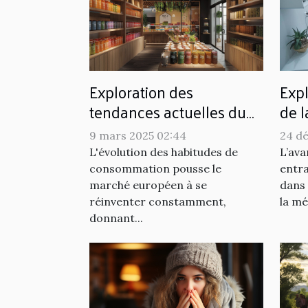
Exploration des
Expl
tendances actuelles du
de l
marché du snus sans
tec
9 mars 2025 02:44
24 d
tabac en Europe
l'or
L'évolution des habitudes de
L’ava
pod
consommation pousse le
entra
marché européen à se
dans
réinventer constamment,
la mé
donnant...