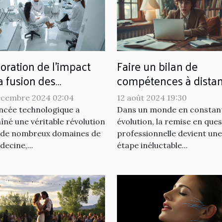
oration de l'impact
Faire un bilan de
a fusion des
compétences à distan
hnologies dans
processus et avantag
écembre 2024 02:04
12 août 2024 19:30
thopédie et la
ncée technologique a
Dans un monde en constan
ologie
îné une véritable révolution
évolution, la remise en que
 de nombreux domaines de
professionnelle devient une
decine,...
étape inéluctable...