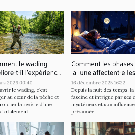
ment le wading
Comment les phases
iore-t-il l'expérience
la lune affectent-elle
pêche ?
habitudes de sommeil
ars 2026 00:40
16 décembre 2025 16:22
vrir le wading, c’est
Depuis la nuit des temps, la
er au cœur de la pêche et
fascine et intrigue par ses 
roprier la rivière d’une
mystérieux et son influence
 totalement...
présumée...