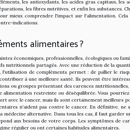
éléments, les antioxydants, les acides gras capitaux, les a
éparations, les fibres nutritives, et enfin les substances. C
pour mieux comprendre l'impact sur l'alimentation. Cela 
ntre-indications.
éments alimentaires ?
aintes économiques, professionnelles, écologiques ou famil
tifs nutritionnels partagés. Avec une réduction de la quanti
, l'utilisation de compléments permet : de pallier le risq
ntribuer à une meilleure santé. Ils peuvent être intéres
tions ou groupes présentant des carences nutritionnelles,
e alimentation restreinte ou déséquilibrée. Vous pourriez
t avec le cancer, mais ils sont certainement meilleurs po
taires n'aident pas contre le cancer. En définitive, ne 
la médecine alternative. Dans tous les cas, il faut garder u
 répond aux besoins de votre corps. Les symptômes de ca
égime régulier ou ont certaines habitudes alimentaires.