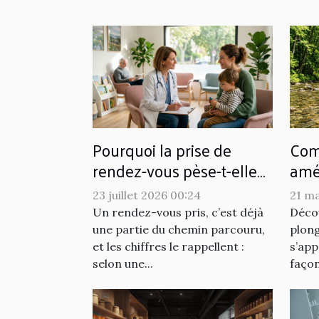
Pourquoi la prise de
Com
rendez-vous pèse-t-elle
amél
autant dans la réussite
de 
23 juillet 2026 00:24
21 m
d’une consultation ?
Un rendez-vous pris, c’est déjà
Décou
une partie du chemin parcouru,
plong
et les chiffres le rappellent :
s’app
selon une...
façon