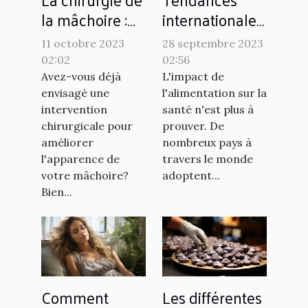
la mâchoire :
internationales
une alternative
: comment
11 octobre 2023
28 septembre 2023
au
différents pays
02:02
02:56
renforcement
utilisent
Avez-vous déjà
L'impact de
naturel ?
l'alimentation
envisagé une
l'alimentation sur la
intervention
santé n'est plus à
pour lutter
chirurgicale pour
prouver. De
contre les
améliorer
nombreux pays à
maladies
l'apparence de
travers le monde
chroniques
votre mâchoire?
adoptent...
Bien...
Comment
Les différentes