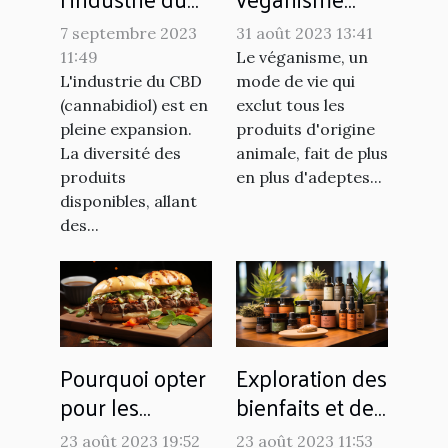
CBD : un
influence le
7 septembre 2023
31 août 2023 13:41
aperçu du
marché de
11:49
Le véganisme, un
marché des
l'alimentation
L'industrie du CBD
mode de vie qui
résines et du
(cannabidiol) est en
exclut tous les
pleine expansion.
produits d'origine
hash
La diversité des
animale, fait de plus
produits
en plus d'adeptes...
disponibles, allant
des...
Pourquoi opter
Exploration des
pour les
bienfaits et des
recettes vegan
utilisations du
23 août 2023 19:52
23 août 2023 11:53