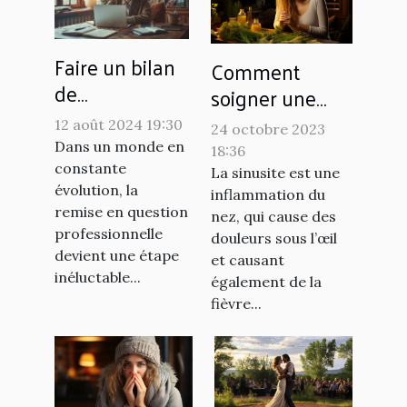
Faire un bilan
Comment
de
soigner une
compétences
sinusite
12 août 2024 19:30
24 octobre 2023
à distance :
naturellement ?
Dans un monde en
18:36
processus et
constante
La sinusite est une
avantages
évolution, la
inflammation du
remise en question
nez, qui cause des
professionnelle
douleurs sous l’œil
devient une étape
et causant
inéluctable...
également de la
fièvre...