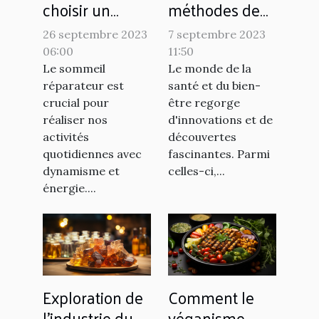
choisir un
méthodes de
matelas
production de
26 septembre 2023
7 septembre 2023
hybride pour
l'argent
06:00
11:50
un sommeil
colloïdal
Le sommeil
Le monde de la
réparateur
réparateur est
santé et du bien-
crucial pour
être regorge
réaliser nos
d'innovations et de
activités
découvertes
quotidiennes avec
fascinantes. Parmi
dynamisme et
celles-ci,...
énergie....
Exploration de
Comment le
l'industrie du
véganisme