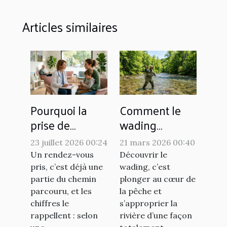
Articles similaires
Pourquoi la
Comment le
prise de
wading
rendez-vous
améliore-t-il
23 juillet 2026 00:24
21 mars 2026 00:40
pèse-t-elle
l'expérience de
Un rendez-vous
Découvrir le
autant dans la
pêche ?
pris, c’est déjà une
wading, c’est
réussite d’une
partie du chemin
plonger au cœur de
parcouru, et les
la pêche et
consultation ?
chiffres le
s’approprier la
rappellent : selon
rivière d’une façon