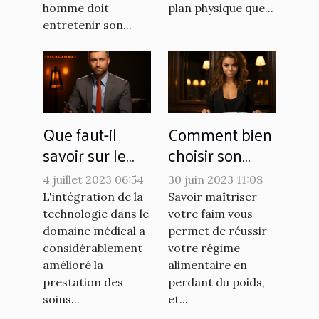
homme doit
plan physique que...
entretenir son...
Que faut-il
Comment bien
savoir sur le
choisir son
télésecrétariat
coupe faim ?
4 juillet 2023 06:54
30 juin 2023 11:08
médical
L'intégration de la
Savoir maîtriser
technologie dans le
votre faim vous
domaine médical a
permet de réussir
considérablement
votre régime
amélioré la
alimentaire en
prestation des
perdant du poids,
soins...
et...