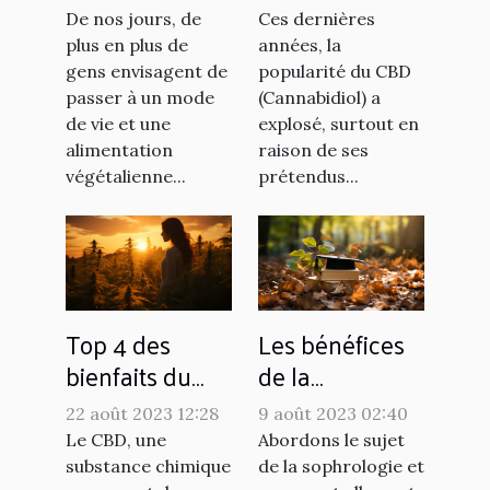
?
CBD
De nos jours, de
Ces dernières
plus en plus de
années, la
gens envisagent de
popularité du CBD
passer à un mode
(Cannabidiol) a
de vie et une
explosé, surtout en
alimentation
raison de ses
végétalienne...
prétendus...
Top 4 des
Les bénéfices
bienfaits du
de la
CBD
sophrologie
22 août 2023 12:28
9 août 2023 02:40
pour les
Le CBD, une
Abordons le sujet
étudiants
substance chimique
de la sophrologie et