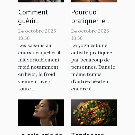
Comment
Pourquoi
guérir
pratiquer le
rapidement la
yoga ?
24 octobre 2023
24 octobre 2023
grippe chez
18:36
18:36
soi ?
Les saisons au
Le yoga est une
cours desquelles il
activité pratiquée
fait véritablement
par beaucoup de
froid notamment
personnes. Dans le
en hiver, le froid
même temps,
viennent avec
d’autres hésitent
toute...
encore à...
La chirurgie de
Tendances