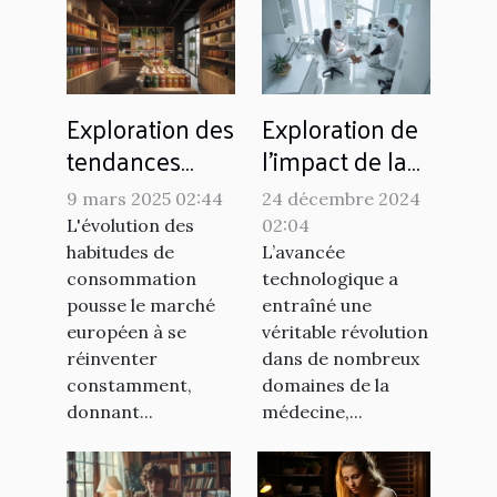
Exploration des
Exploration de
tendances
l'impact de la
actuelles du
fusion des
9 mars 2025 02:44
24 décembre 2024
marché du
technologies
L'évolution des
02:04
snus sans
dans
habitudes de
L’avancée
tabac en
l'orthopédie et
consommation
technologique a
pousse le marché
entraîné une
Europe
la podologie
européen à se
véritable révolution
réinventer
dans de nombreux
constamment,
domaines de la
donnant...
médecine,...