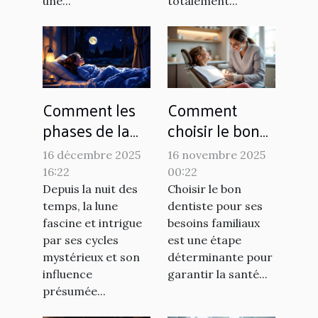
une...
totalement...
Comment les
Comment
phases de la
choisir le bon
lune affectent-
dentiste pour
16 décembre 2025
16 novembre 2025
elles nos
vos besoins
16:22
00:22
habitudes de
familiaux ?
Depuis la nuit des
Choisir le bon
sommeil ?
temps, la lune
dentiste pour ses
fascine et intrigue
besoins familiaux
par ses cycles
est une étape
mystérieux et son
déterminante pour
influence
garantir la santé...
présumée...