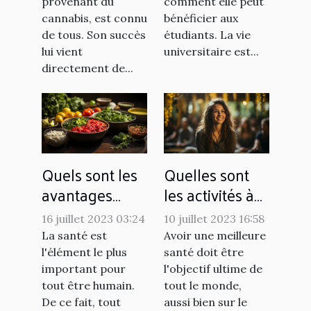
provenant du
comment elle peut
cannabis, est connu
bénéficier aux
de tous. Son succès
étudiants. La vie
lui vient
universitaire est...
directement de...
Quels sont les
Quelles sont
avantages
les activités à
d'avoir une
pratiquer pour
16 juillet 2023 03:24
10 juillet 2023 16:58
alimentation
favoriser le
La santé est
Avoir une meilleure
saine ?
bien-être au
l'élément le plus
santé doit être
quotidien ?
important pour
l'objectif ultime de
tout être humain.
tout le monde,
De ce fait, tout
aussi bien sur le