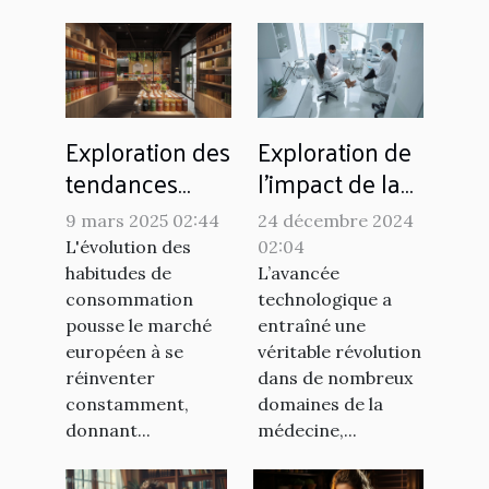
Exploration des
Exploration de
tendances
l'impact de la
actuelles du
fusion des
9 mars 2025 02:44
24 décembre 2024
marché du
technologies
L'évolution des
02:04
snus sans
dans
habitudes de
L’avancée
tabac en
l'orthopédie et
consommation
technologique a
pousse le marché
entraîné une
Europe
la podologie
européen à se
véritable révolution
réinventer
dans de nombreux
constamment,
domaines de la
donnant...
médecine,...