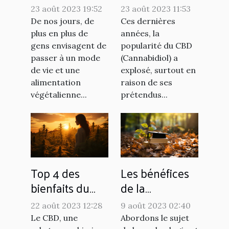
recettes vegan
utilisations du
23 août 2023 19:52
23 août 2023 11:53
?
CBD
De nos jours, de
Ces dernières
plus en plus de
années, la
gens envisagent de
popularité du CBD
passer à un mode
(Cannabidiol) a
de vie et une
explosé, surtout en
alimentation
raison de ses
végétalienne...
prétendus...
Top 4 des
Les bénéfices
bienfaits du
de la
CBD
sophrologie
22 août 2023 12:28
9 août 2023 02:40
pour les
Le CBD, une
Abordons le sujet