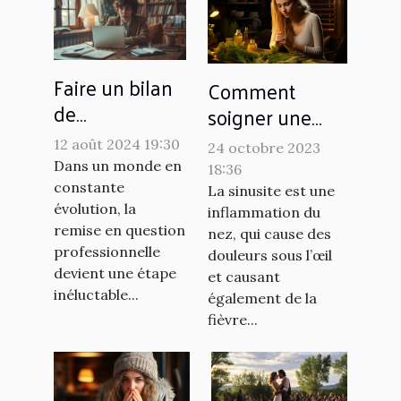
Faire un bilan
Comment
de
soigner une
compétences
sinusite
12 août 2024 19:30
24 octobre 2023
à distance :
naturellement ?
Dans un monde en
18:36
processus et
constante
La sinusite est une
avantages
évolution, la
inflammation du
remise en question
nez, qui cause des
professionnelle
douleurs sous l’œil
devient une étape
et causant
inéluctable...
également de la
fièvre...