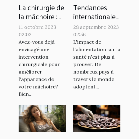
La chirurgie de
Tendances
la mâchoire :
internationales
une alternative
: comment
11 octobre 2023
28 septembre 2023
au
différents pays
02:02
02:56
renforcement
utilisent
Avez-vous déjà
L'impact de
naturel ?
l'alimentation
envisagé une
l'alimentation sur la
intervention
santé n'est plus à
pour lutter
chirurgicale pour
prouver. De
contre les
améliorer
nombreux pays à
maladies
l'apparence de
travers le monde
chroniques
votre mâchoire?
adoptent...
Bien...