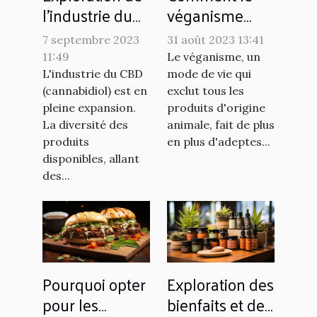
l'industrie du
véganisme
CBD : un
influence le
7 septembre 2023
31 août 2023 13:41
aperçu du
marché de
11:49
Le véganisme, un
marché des
l'alimentation
L'industrie du CBD
mode de vie qui
résines et du
(cannabidiol) est en
exclut tous les
pleine expansion.
produits d'origine
hash
La diversité des
animale, fait de plus
produits
en plus d'adeptes...
disponibles, allant
des...
Pourquoi opter
Exploration des
pour les
bienfaits et des