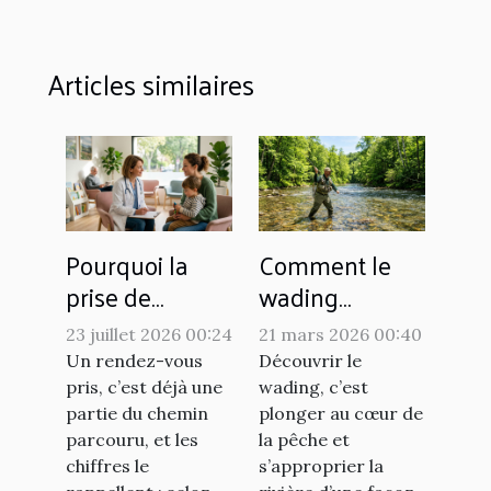
Articles similaires
Pourquoi la
Comment le
prise de
wading
rendez-vous
améliore-t-il
23 juillet 2026 00:24
21 mars 2026 00:40
pèse-t-elle
l'expérience de
Un rendez-vous
Découvrir le
autant dans la
pêche ?
pris, c’est déjà une
wading, c’est
réussite d’une
partie du chemin
plonger au cœur de
parcouru, et les
la pêche et
consultation ?
chiffres le
s’approprier la