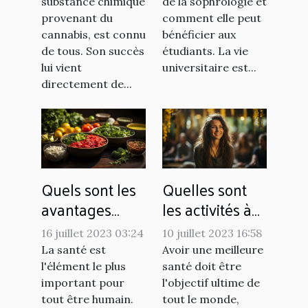
étudiants
substance chimique
de la sophrologie et
provenant du
comment elle peut
cannabis, est connu
bénéficier aux
de tous. Son succès
étudiants. La vie
lui vient
universitaire est...
directement de...
Quels sont les
Quelles sont
avantages
les activités à
d'avoir une
pratiquer pour
16 juillet 2023 03:24
10 juillet 2023 16:58
alimentation
favoriser le
La santé est
Avoir une meilleure
saine ?
bien-être au
l'élément le plus
santé doit être
quotidien ?
important pour
l'objectif ultime de
tout être humain.
tout le monde,