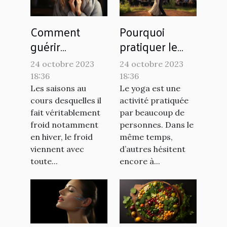
Comment
Pourquoi
guérir
pratiquer le
rapidement la
yoga ?
24 octobre 2023
24 octobre 2023
grippe chez
18:36
18:36
soi ?
Les saisons au
Le yoga est une
cours desquelles il
activité pratiquée
fait véritablement
par beaucoup de
froid notamment
personnes. Dans le
en hiver, le froid
même temps,
viennent avec
d’autres hésitent
toute...
encore à...