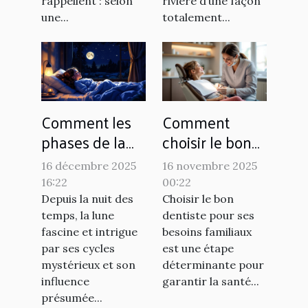
rappellent : selon
rivière d’une façon
une...
totalement...
Comment les
Comment
phases de la
choisir le bon
lune affectent-
dentiste pour
16 décembre 2025
16 novembre 2025
elles nos
vos besoins
16:22
00:22
habitudes de
familiaux ?
Depuis la nuit des
Choisir le bon
sommeil ?
temps, la lune
dentiste pour ses
fascine et intrigue
besoins familiaux
par ses cycles
est une étape
mystérieux et son
déterminante pour
influence
garantir la santé...
présumée...