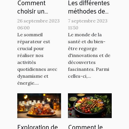
Comment
Les différentes
choisir un
méthodes de
matelas
production de
26 septembre 2023
7 septembre 2023
hybride pour
l'argent
06:00
11:50
un sommeil
colloïdal
Le sommeil
Le monde de la
réparateur
réparateur est
santé et du bien-
crucial pour
être regorge
réaliser nos
d'innovations et de
activités
découvertes
quotidiennes avec
fascinantes. Parmi
dynamisme et
celles-ci,...
énergie....
Exploration de
Comment le