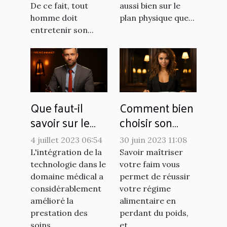
De ce fait, tout
aussi bien sur le
homme doit
plan physique que...
entretenir son...
Que faut-il
Comment bien
savoir sur le
choisir son
télésecrétariat
coupe faim ?
4 juillet 2023 06:54
30 juin 2023 11:08
médical
L'intégration de la
Savoir maîtriser
technologie dans le
votre faim vous
domaine médical a
permet de réussir
considérablement
votre régime
amélioré la
alimentaire en
prestation des
perdant du poids,
soins...
et...